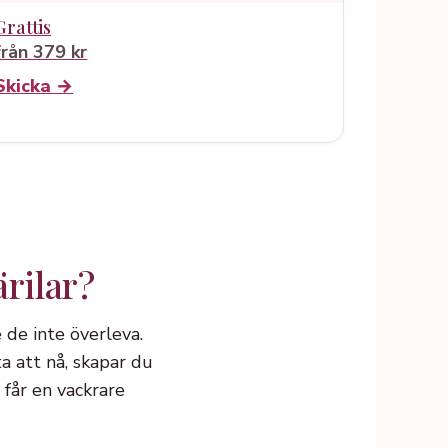
Grattis
från 379 kr
Skicka →
ärilar?
e de inte överleva.
 att nå, skapar du
får en vackrare