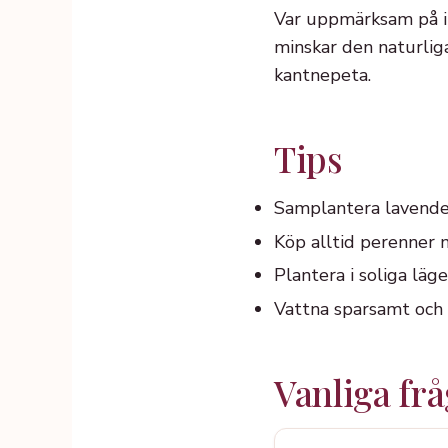
Var uppmärksam på in
minskar den naturliga
kantnepeta.
Tips
Samplantera lavendel
Köp alltid perenner 
Plantera i soliga läg
Vattna sparsamt och u
Vanliga fr