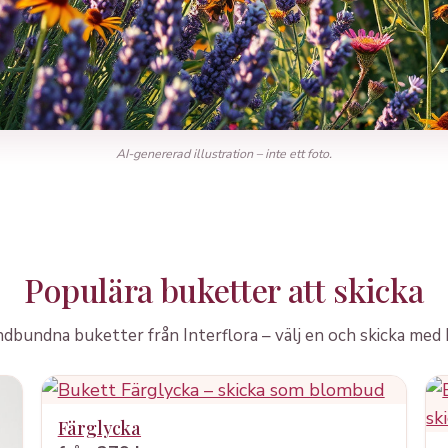
AI-genererad illustration – inte ett foto.
Populära buketter att skicka
dbundna buketter från Interflora – välj en och skicka med 
Färglycka