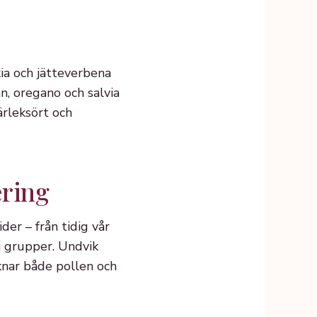
kia och jätteverbena
n, oregano och salvia
ärleksört och
ering
er – från tidig vår
 i grupper. Undvik
knar både pollen och