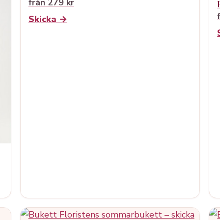
från 279 kr
Skicka →