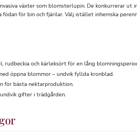
vasiva växter som blomsterlupin. De konkurrerar ut i
 födan för bin och fjärilar. Välj istället inhemska pere
, rudbeckia och kärleksört för en lång blomningsperio
med öppna blommor – undvik fyllda kronblad.
en för bästa nektarproduktion.
ndvik gifter i trädgården.
ågor