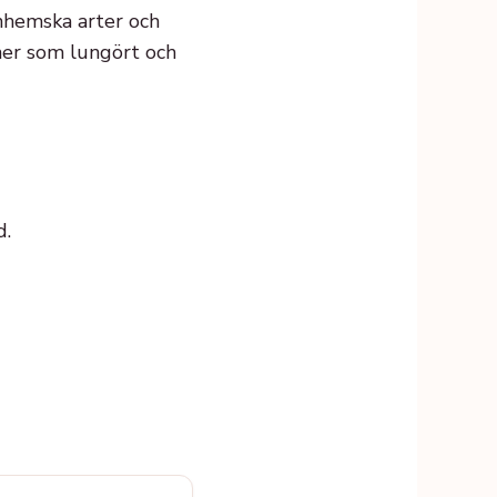
nhemska arter och
nner som lungört och
d.