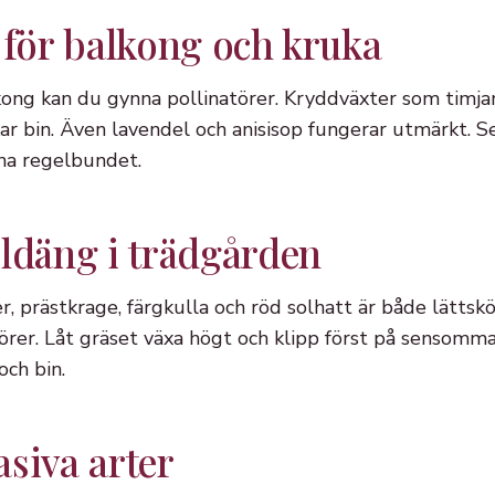
 för balkong och kruka
kong kan du gynna pollinatörer. Kryddväxter som timjan
kar bin. Även lavendel och anisisop fungerar utmärkt. Se 
na regelbundet.
ildäng i trädgården
, prästkrage, färgkulla och röd solhatt är både lättsk
törer. Låt gräset växa högt och klipp först på sensommar
och bin.
siva arter