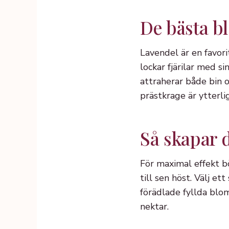
De bästa b
Lavendel är en favori
lockar fjärilar med 
attraherar både bin o
prästkrage är ytterl
Så skapar d
För maximal effekt b
till sen höst. Välj e
förädlade fyllda blo
nektar.