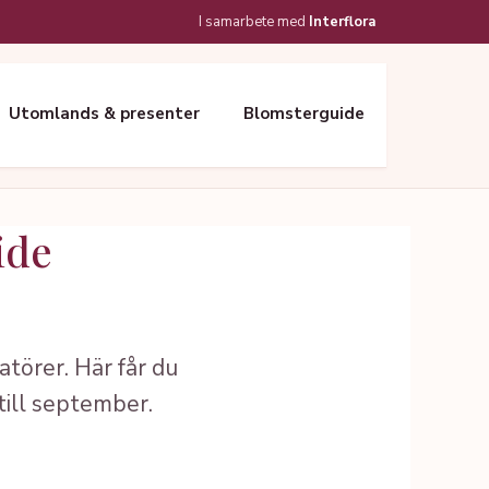
I samarbete med
Interflora
Utomlands & presenter
Blomsterguide
ide
atörer. Här får du
 till september.