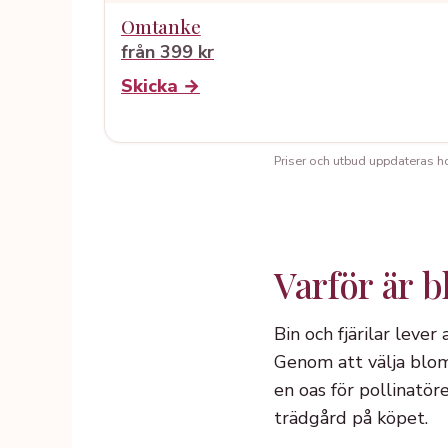
Omtanke
från 399 kr
Skicka →
Priser och utbud uppdateras hos 
Varför är b
Bin och fjärilar lever
Genom att välja blom
en oas för pollinatö
trädgård på köpet.