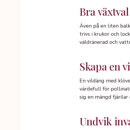
Bra växtval
Även på en liten bal
trivs i krukor och loc
väldränerad och vatt
Skapa en v
En vildäng med klöver
värdefull för pollina
sig en mängd fjärilar 
Undvik inva