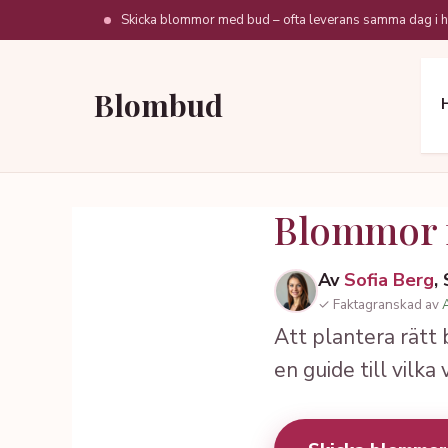
Hoppa
Skicka blommor med bud – ofta leverans samma dag i h
till
innehåll
Blombud
Blommor fö
Av
Sofia Berg
,
✓ Faktagranskad av
Att plantera rätt 
en guide till vilka