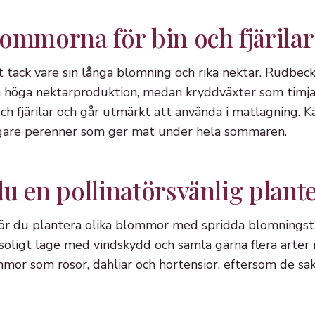
lommorna för bin och fjärilar
t tack vare sin långa blomning och rika nektar. Rudbec
sin höga nektarproduktion, medan kryddväxter som timja
ch fjärilar och går utmärkt att använda i matlagning. K
igare perenner som ger mat under hela sommaren.
u en pollinatörsvänlig plant
ör du plantera olika blommor med spridda blomningstid
tt soligt läge med vindskydd och samla gärna flera arter
mmor som rosor, dahliar och hortensior, eftersom de sa