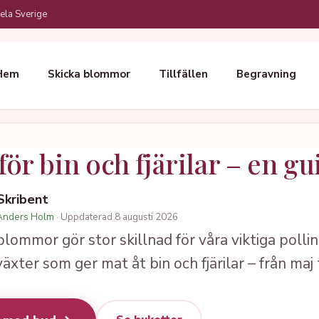
ela Sverige
Hem
Skicka blommor
Tillfällen
Begravning
r bin och fjärilar – en gu
 Skribent
Anders Holm
· Uppdaterad 8 augusti 2026
blommor gör stor skillnad för våra viktiga pollin
 växter som ger mat åt bin och fjärilar – från maj