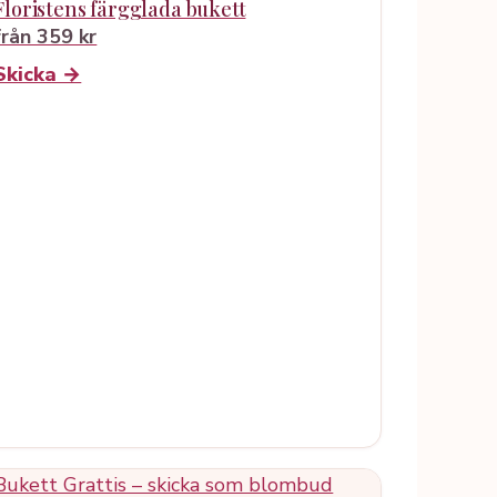
Floristens färgglada bukett
från 359 kr
Skicka →