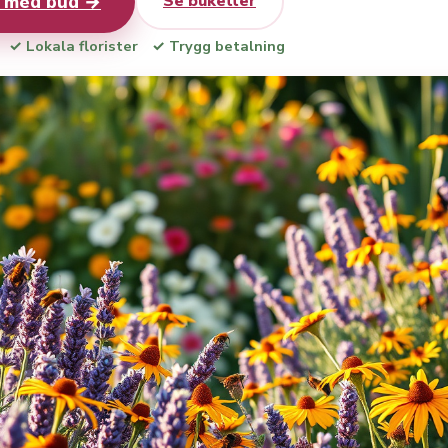
r med bud →
Se buketter
✓ Lokala florister
✓ Trygg betalning