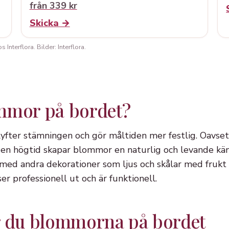
från 339 kr
Skicka →
Interflora. Bilder: Interflora.
mmor på bordet?
fter stämningen och gör måltiden mer festlig. Oavset
en högtid skapar blommor en naturlig och levande kä
d andra dekorationer som ljus och skålar med frukt e
r professionell ut och är funktionell.
r du blommorna på bordet