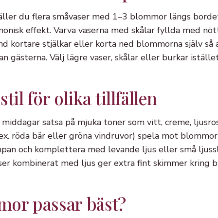
täller du flera småvaser med 1–3 blommor längs bordet
nisk effekt. Varva vaserna med skålar fyllda med nötte
d kortare stjälkar eller korta ned blommorna själv så 
 gästerna. Välj lägre vaser, skålar eller burkar istället
til för olika tillfällen
middagar satsa på mjuka toner som vitt, creme, ljusrosa
t.ex. röda bär eller gröna vindruvor) spela mot blommo
pan och komplettera med levande ljus eller små ljussli
ser kombinerat med ljus ger extra fint skimmer kring
mor passar bäst?