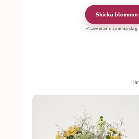
Skicka blommo
✓ Leverans samma dag
Han