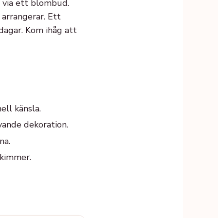
 via ett blombud.
 arrangerar. Ett
dagar. Kom ihåg att
ell känsla.
vande dekoration.
na.
skimmer.