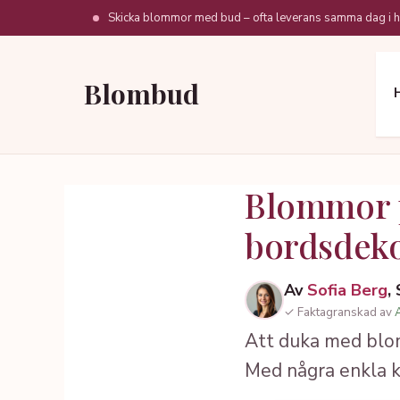
Hoppa
Skicka blommor med bud – ofta leverans samma dag i h
till
innehåll
Blombud
Blommor p
bordsdeko
Av
Sofia Berg
,
✓ Faktagranskad av
Att duka med blom
Med några enkla k