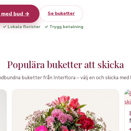
r med bud →
Se buketter
✓ Lokala florister
✓ Trygg betalning
Populära buketter att skicka
dbundna buketter från Interflora – välj en och skicka med 