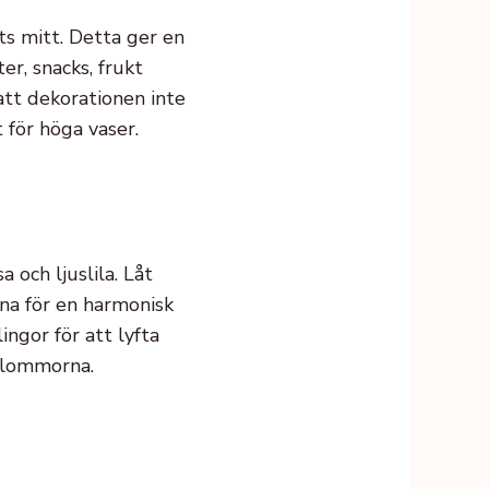
s mitt. Detta ger en
r, snacks, frukt
att dekorationen inte
 för höga vaser.
 och ljuslila. Låt
rna för en harmonisk
ngor för att lyfta
 blommorna.