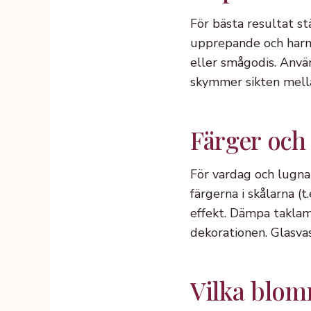
För bästa resultat s
upprepande och harmo
eller smågodis. Använ
skymmer sikten mellan
Färger och s
För vardag och lugna 
färgerna i skålarna (
effekt. Dämpa taklam
dekorationen. Glasva
Vilka blom