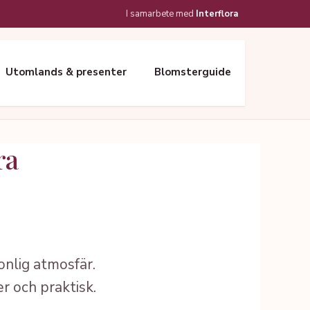
I samarbete med
Interflora
Utomlands & presenter
Blomsterguide
ra
nlig atmosfär.
 och praktisk.