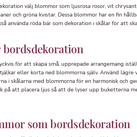
koration välj blommor som ljusrosa rosor, vit chrysant
aner och gröna kvistar. Dessa blommor har en fin hållb
så använda röda bär som dekoration i skålar för att ska
r bordsdekoration
ckvis för att skapa små, upprepade arrangemang iställ
stjälkar eller korta ned blommorna själv. Använd lägre v
erna i skålarna med blommorna för en harmonisk och g
k på att placera ljus så att de lyser upp buketterna m
ommor som bordsdekoration