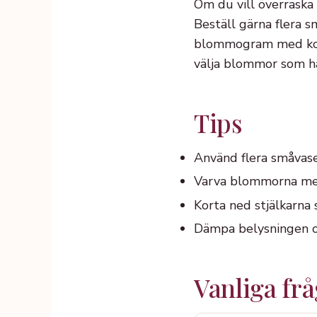
Om du vill överraska
Beställ gärna flera 
blommogram med korta
välja blommor som hå
Tips
Använd flera småvaser
Varva blommorna med 
Korta ned stjälkarna
Dämpa belysningen o
Vanliga fr