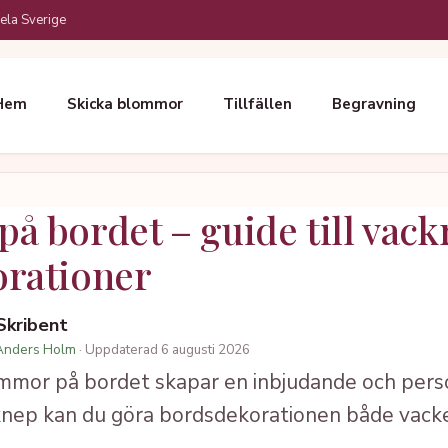
ela Sverige
Hem
Skicka blommor
Tillfällen
Begravning
å bordet – guide till vack
rationer
 Skribent
Anders Holm
· Uppdaterad 6 augusti 2026
mor på bordet skapar en inbjudande och perso
nep kan du göra bordsdekorationen både vacker