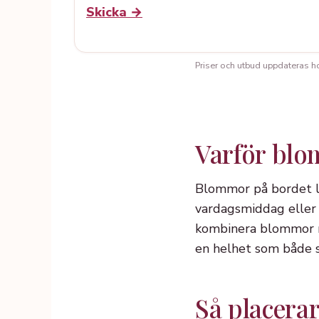
Skicka →
Priser och utbud uppdateras hos 
Varför blo
Blommor på bordet ly
vardagsmiddag eller 
kombinera blommor me
en helhet som både se
Så placera