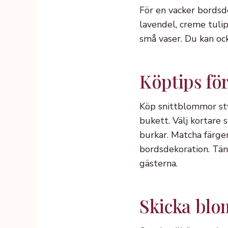
För en vacker bordsde
lavendel, creme tulip
små vaser. Du kan ock
Köptips fö
Köp snittblommor sty
bukett. Välj kortare 
burkar. Matcha färg
bordsdekoration. Tän
gästerna.
Skicka bl