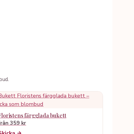
bud.
Floristens färgglada bukett
från 359 kr
Skicka →