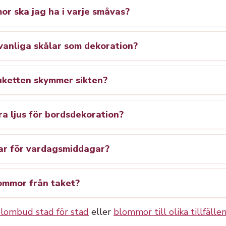
r ska jag ha i varje småvas?
vanliga skålar som dekoration?
uketten skymmer sikten?
ra ljus för bordsdekoration?
sar för vardagsmiddagar?
ommor från taket?
lombud stad för stad
eller
blommor till olika tillfälle