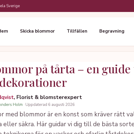
ela Sverige
Hem
Skicka blommor
Tillfällen
Begravning
mmor på tårta – en guide t
 dekorationer
dqvist
, Florist & blomsterexpert
Anders Holm
· Uppdaterad 6 augusti 2026
r med blommor är en konst som kräver rätt val 
eller säkra. Här guidar vi dig till de bästa sort