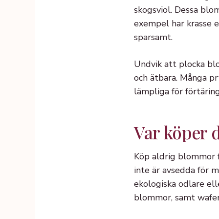
skogsviol. Dessa blom
exempel har krasse 
sparsamt.
Undvik att plocka bl
och ätbara. Många pr
lämpliga för förtäring
Var köper d
Köp aldrig blommor f
inte är avsedda för m
ekologiska odlare ell
blommor, samt wafer