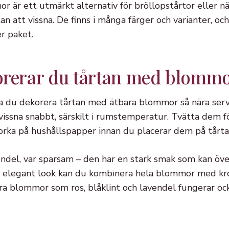
är ett utmärkt alternativ för bröllopstårtor eller när
n att vissna. De finns i många färger och varianter, oc
r paket.
orerar du tårtan med blomm
ka du dekorera tårtan med ätbara blommor så nära serv
ssna snabbt, särskilt i rumstemperatur. Tvätta dem för
orka på hushållspapper innan du placerar dem på tårta
del, var sparsam – den har en stark smak som kan öve
en elegant look kan du kombinera hela blommor med kr
ara blommor som ros, blåklint och lavendel fungerar o