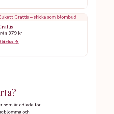
Grattis
från 379 kr
Skicka →
rta?
er som är odlade för
ringblomma och