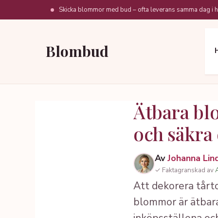
Hoppa
Skicka blommor med bud – ofta leverans samma dag i h
till
innehåll
Blombud
Ätbara blo
och säkra
Av
Johanna Lin
✓ Faktagranskad av
Att dekorera tårto
blommor är ätbara 