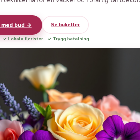
 teknikerna för en vacker och ofarlig tårtdekor
r med bud →
Se buketter
✓ Lokala florister
✓ Trygg betalning