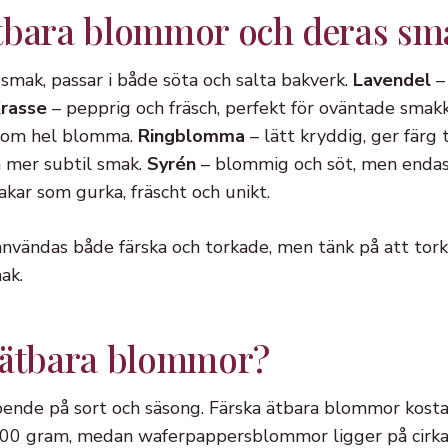
tbara blommor och deras sm
smak, passar i både söta och salta bakverk.
Lavendel
– 
rasse
– pepprig och fräsch, perfekt för oväntade sma
 som hel blomma.
Ringblomma
– lätt kryddig, ger färg t
n mer subtil smak.
Syrén
– blommig och söt, men enda
kar som gurka, fräscht och unikt.
nvändas både färska och torkade, men tänk på att to
ak.
 ätbara blommor?
roende på sort och säsong. Färska ätbara blommor kost
100 gram, medan waferpappersblommor ligger på cirk