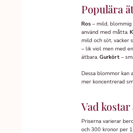
Populära ä
Ros
– mild, blommig 
använd med måtta.
K
mild och söt, vacker
– lik viol men med e
ätbara.
Gurkört
– sma
Dessa blommor kan a
mer koncentrerad sm
Vad kostar
Priserna varierar be
och 300 kronor per 