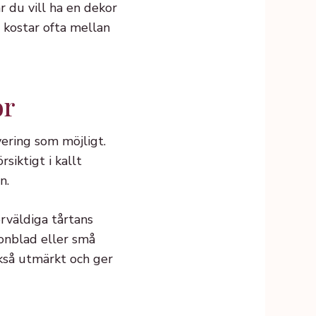
 du vill ha en dekor
h kostar ofta mellan
or
ering som möjligt.
siktigt i kallt
n.
rväldiga tårtans
onblad eller små
ckså utmärkt och ger