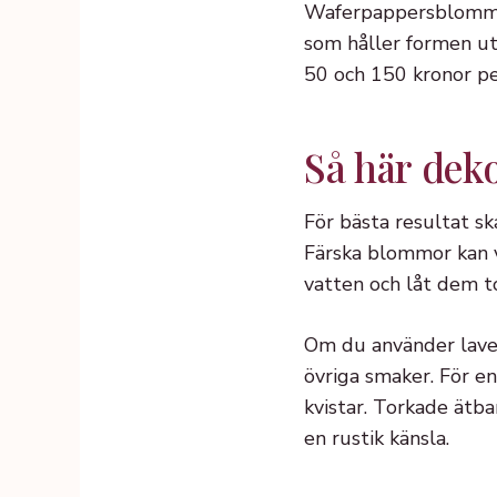
Waferpappersblommor 
som håller formen uta
50 och 150 kronor pe
Så här dek
För bästa resultat s
Färska blommor kan vi
vatten och låt dem t
Om du använder laven
övriga smaker. För 
kvistar. Torkade ätb
en rustik känsla.