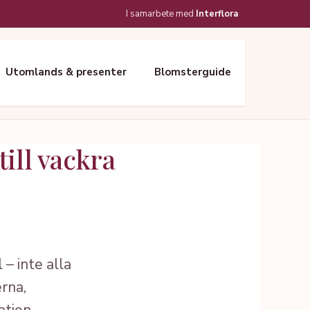
I samarbete med
Interflora
Utomlands & presenter
Blomsterguide
ill vackra
– inte alla
erna,