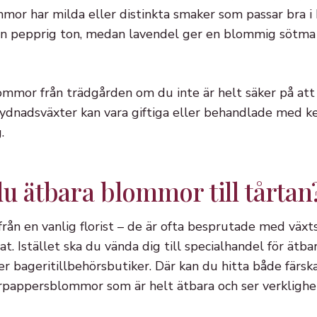
mor har milda eller distinkta smaker som passar bra i b
en pepprig ton, medan lavendel ger en blommig sötma
ommor från trädgården om du inte är helt säker på at
ydnadsväxter kan vara giftiga eller behandlade med ke
.
u ätbara blommor till tårtan
rån en vanlig florist – de är ofta besprutade med vä
at. Istället ska du vända dig till specialhandel för ätb
er bageritillbehörsbutiker. Där kan du hitta både färsk
pappersblommor som är helt ätbara och ser verklighe