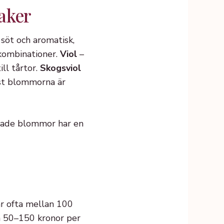
aker
söt och aromatisk,
kkombinationer.
Viol
–
ill tårtor.
Skogsviol
st blommorna är
rkade blommor har en
ar ofta mellan 100
a 50–150 kronor per