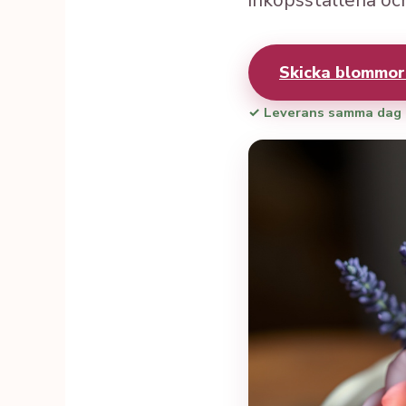
inköpsställena och
Skicka blommo
✓ Leverans samma dag