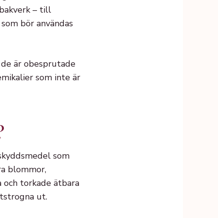
akverk – till
 som bör användas
t de är obesprutade
mikalier som inte är
?
xtskyddsmedel som
ara blommor,
a och torkade ätbara
tstrogna ut.